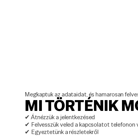
,
ő
Megkaptuk az adataidat, és hamarosan felves
MI TÖRTÉNIK M
✔ Átnézzük a jelentkezésed
✔ Felvesszük veled a kapcsolatot telefonon 
✔ Egyeztetünk a részletekről