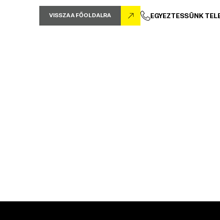
VISSZA A FŐOLDALRA
EGYEZTESSÜNK TEL