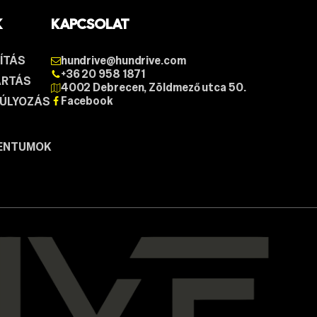
K
KAPCSOLAT
ÍTÁS
hundrive@hundrive.com
+36 20 958 1871
ÁRTÁS
4002 Debrecen, Zöldmező utca 50.
Facebook
SÚLYOZÁS
ENTUMOK