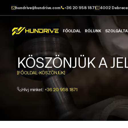
hundrive@hundrive.com
+36 20 958 1871
4002 Debrecen
FŐOLDAL
RÓLUNK
SZOLGÁLT
KÖSZÖNJÜK A JE
[FŐOLDAL
-
KÖSZÖNJÜK]
Hívj minket:
+36 20 958 1871