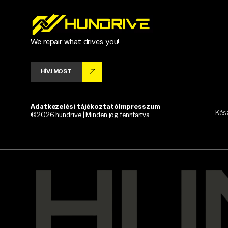
We repair what drives you!
HÍVJ MOST
Adatkezelési tájékoztató
Impresszum
Kész
©2026 hundrive | Minden jog fenntartva.