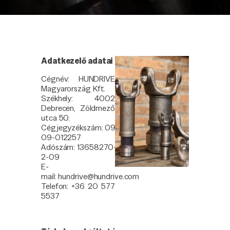
Adatkezelő adatai
Cégnév: HUNDRIVE
Magyarország Kft.
Székhely: 4002
Debrecen, Zöldmező
utca 50.
Cégjegyzékszám: 09-
09-012257
Adószám: 13658270-
2-09
E-
mail: hundrive@hundrive.com
Telefon: +36 20 577
5537