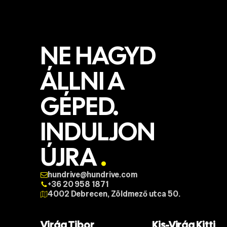
NE HAGYD
ÁLLNI A
GÉPED.
INDULJON
ÚJRA
.
hundrive@hundrive.com
+36 20 958 1871
4002 Debrecen, Zöldmező utca 50.
Virág Tibor
Kis-Virág Kitti