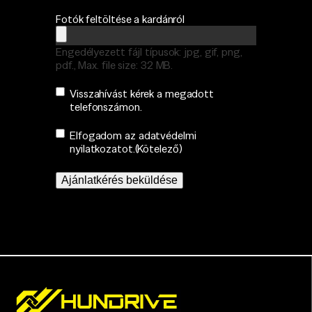
Fotók feltöltése a kardánról
Engedélyezett fájl típusok: jpg, gif, png,
pdf., Max. file size: 32 MB.
Consent
Visszahívást kérek a megadott
telefonszámon.
Consent
(Kötelező)
Elfogadom az adatvédelmi
nyilatkozatot.
(Kötelező)
Ajánlatkérés beküldése