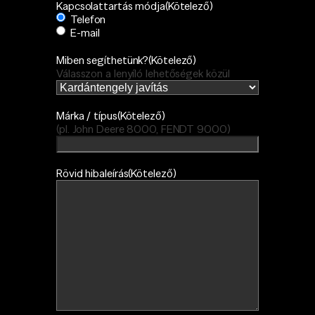
Kapcsolattartás módja
(Kötelező)
Telefon
E-mail
Miben segíthetünk?
(Kötelező)
Válasszon a lenyíló lehetőségek közül
Márka / típus
(Kötelező)
(pl. John Deere 8000, FENDT 9000)
Rövid hibaleírás
(Kötelező)