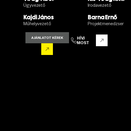
Ügyvezető
Irodavezető
Kajdi János
Barna Ernő
Műhelyvezető
Projektmenedzser
AJÁNLATOT KÉREK
HÍVJ
MOST