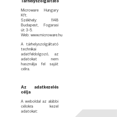
Tárhelyszolgáltató
Microware Hungary
Kft.
Székhely: 1148
Budapest, Fogarasi
út 3-5.
Web: www.microware.hu
A tárhelyszolgáltató
technikai
adatfeldolgozó, az
adatokat nem
használja fel saját
célra.
Az adatkezelés
célja
A weboldal az alábbi
célokra kezel
adatokat: