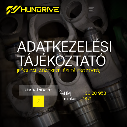
ADATKEZELÉSI
TÁJÉKOZTATÓ
[FŐOLDAL
-
ADATKEZELÉSI TÁJÉKOZTATÓ]
KÉRJ AJÁNLATOT
Hívj
+36 20 958
minket:
1871