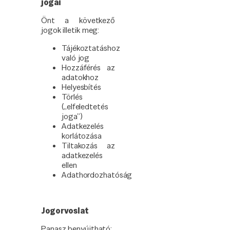
jogai
Önt a következő
jogok illetik meg:
Tájékoztatáshoz
való jog
Hozzáférés az
adatokhoz
Helyesbítés
Törlés
(„elfeledtetés
joga”)
Adatkezelés
korlátozása
Tiltakozás az
adatkezelés
ellen
Adathordozhatóság
Jogorvoslat
Panasz benyújtható: