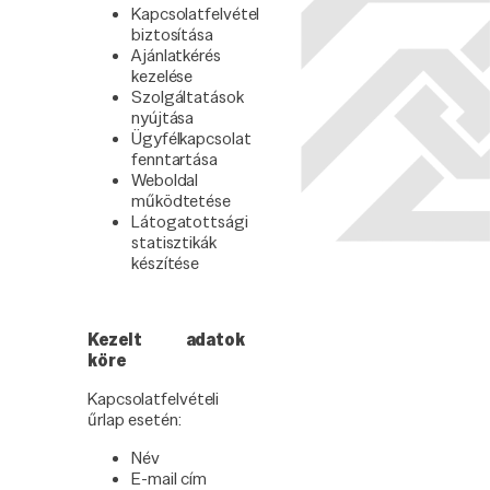
Kapcsolatfelvétel
biztosítása
Ajánlatkérés
kezelése
Szolgáltatások
nyújtása
Ügyfélkapcsolat
fenntartása
Weboldal
működtetése
Látogatottsági
statisztikák
készítése
Kezelt adatok
köre
Kapcsolatfelvételi
űrlap esetén:
Név
E-mail cím