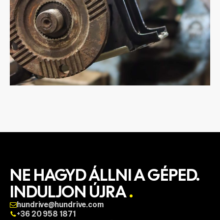
NE HAGYD ÁLLNI A GÉPED.
INDULJON ÚJRA
.
hundrive@hundrive.com
+36 20 958 1871