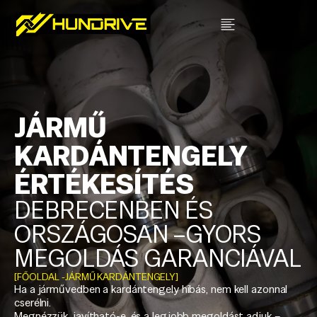
JÁRMŰ
KARDÁNTENGELY
ÉRTÉKESÍTÉS
DEBRECENBEN ÉS
ORSZÁGOSAN –GYORS
MEGOLDÁS GARANCIÁVAL
[FŐOLDAL
-
JÁRMŰ KARDÁNTENGELY]
Ha a járművedben a kardántengely hibás, nem kell azonnal
cserélni.
Megnézzük, javítható-e, és a legjobb megoldást adjuk –