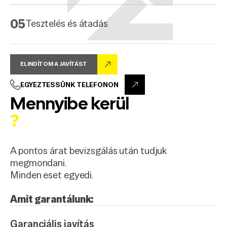
05
Tesztelés és átadás
ELINDÍTOM A JAVÍTÁST
EGYEZTESSÜNK TELEFONON
Mennyibe kerül
?
A pontos árat bevizsgálás után tudjuk
megmondani.
Minden eset egyedi.
Amit garantálunk:
Garanciális javítás