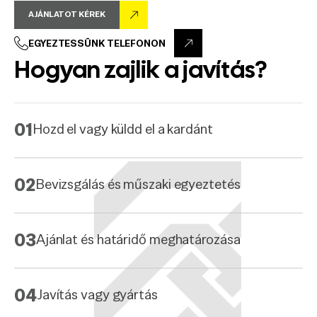
AJÁNLATOT KÉREK
EGYEZTESSÜNK TELEFONON
Hogyan zajlik a javítás?
01
Hozd el vagy küldd el a kardánt
02
Bevizsgálás és műszaki egyeztetés
03
Ajánlat és határidő meghatározása
04
Javítás vagy gyártás