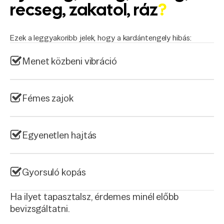
recseg, zakatol, ráz
?
Ezek a leggyakoribb jelek, hogy a kardántengely hibás:
Menet közbeni vibráció
Fémes zajok
Egyenetlen hajtás
Gyorsuló kopás
Ha ilyet tapasztalsz, érdemes minél előbb
bevizsgáltatni.