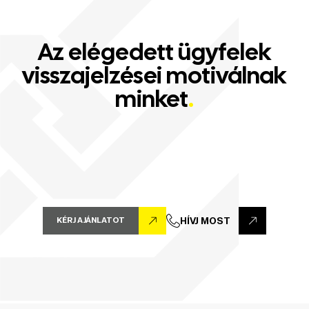
Az elégedett ügyfelek
visszajelzései motiválnak
minket
.
KÉRJ AJÁNLATOT
HÍVJ MOST