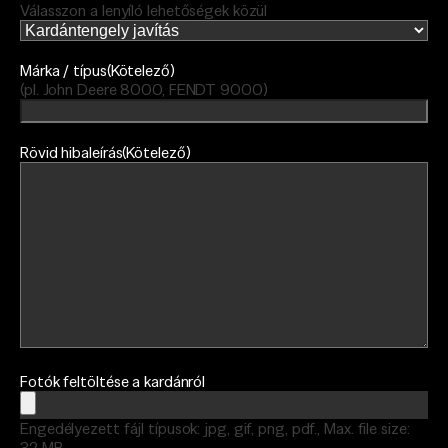
Válasszon a lenyíló lehetőségek közül
Márka / típus
(Kötelező)
(pl. John Deere 8000, FENDT 9000)
Rövid hibaleírás
(Kötelező)
Fotók feltöltése a kardánról
Engedélyezett fájl típusok: jpg, gif, png, pdf., Max. file size:
32 MB.