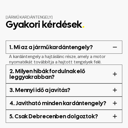
[JÁRMŰ KARDÁNTENGELY]
Gyakori kérdések
.
1. Mi az a jármű kardántengely?
A kardántengely a hajtáslánc része, amely a motor
nyomatékát továbbítja a hajtott tengelyek felé.
2. Milyen hibák fordulnak elő
leggyakrabban?
3. Mennyi idő a javítás?
4. Javítható minden kardántengely?
5. Csak Debrecenben dolgoztok?