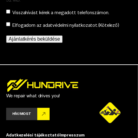
Consent
Visszahívást kérek a megadott telefonszámon.
Consent
(Kötelező)
Elfogadom az adatvédelmi nyilatkozatot.
(Kötelező)
Ajánlatkérés beküldése
We repair what drives you!
HÍVJ MOST
Adatkezelési tájékoztató
Impresszum