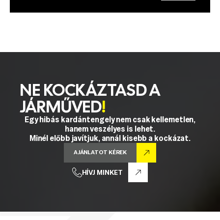
NE KOCKÁZTASD A
JÁRMŰVED
!
Egy hibás kardántengely nem csak kellemetlen,
hanem veszélyes is lehet.
Minél előbb javítjuk, annál kisebb a kockázat.
AJÁNLATOT KÉREK
HÍVJ MINKET