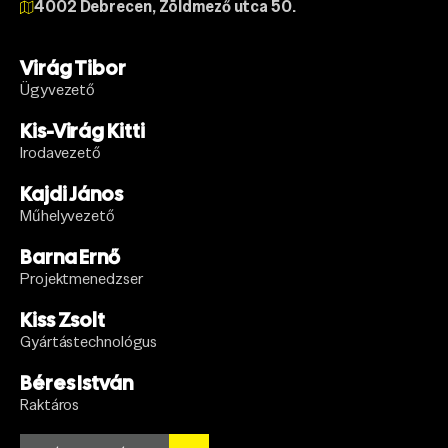
4002 Debrecen, Zöldmező utca 50.
Virág Tibor
Ügyvezető
Kis-Virág Kitti
Irodavezető
Kajdi János
Műhelyvezető
Barna Ernő
Projektmenedzser
Kiss Zsolt
Gyártástechnológus
Béres István
Raktáros