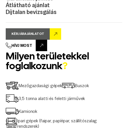
Átlátható ajánlat
Díjtalan bevizsgálás
KÉRJ ÁRAJÁNLATOT
HÍVJ MOST
Milyen területekkel
foglalkozunk
?
Mezőgazdasági gépek
Buszok
3,5 tonna alatti és feletti járművek
Kamionok
Ipari gépek (faipar, papíripar, szállítószalag
rendszerek)