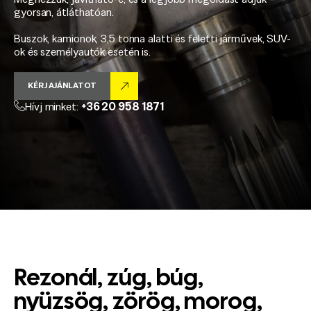
gyorsan, átláthatóan.
Buszok, kamionok, 3,5 tonna alatti és feletti járművek, SUV-
ok és személyautók esetén is.
KÉRJ AJÁNLATOT
Hívj minket:
+36 20 958 1871
Rezonál, zúg, búg,
nyüzsög, zörög, morog,