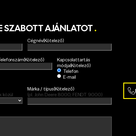
RE SZABOTT AJÁNLATOT
.
Cégnév
(Kötelező)
elefonszám
(Kötelező)
Kapcsolattartás
módja
(Kötelező)
Telefon
E-mail
Márka / típus
(Kötelező)
k közül
(pl. John Deere 8000, FENDT 9000)