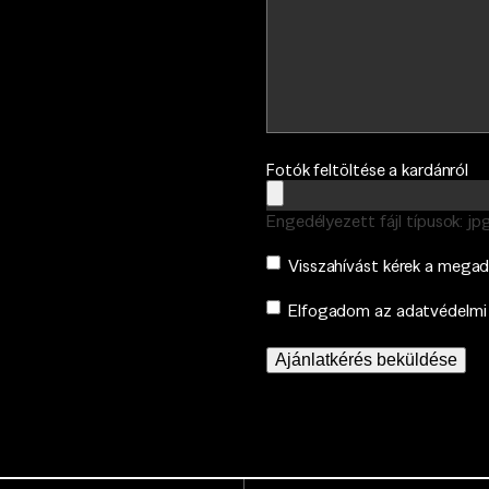
Fotók feltöltése a kardánról
Engedélyezett fájl típusok: jpg,
Consent
Visszahívást kérek a mega
Consent
(Kötelező)
Elfogadom az adatvédelmi 
Ajánlatkérés beküldése