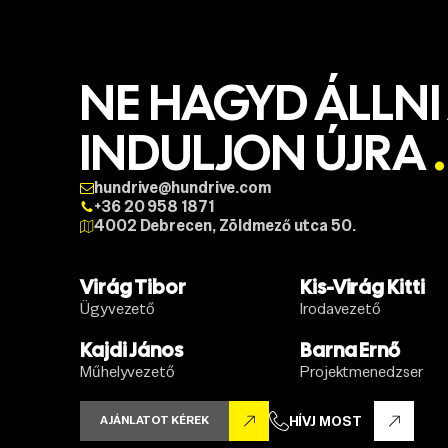
NE HAGYD ÁLLNI
INDULJON ÚJRA
.
hundrive@hundrive.com
+36 20 958 1871
4002 Debrecen, Zöldmező utca 50.
Virág Tibor
Kis-Virág Kitti
Ügyvezető
Irodavezető
Kajdi János
Barna Ernő
Műhelyvezető
Projektmenedzser
AJÁNLATOT KÉREK
HÍVJ MOST