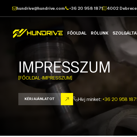
hundrive@hundrive.com
+36 20 958 1871
4002 Debrecen
FŐOLDAL
RÓLUNK
SZOLGÁLT
IMPRESSZUM
[FŐOLDAL
-
IMPRESSZUM]
Hívj minket:
+36 20 958 187
KÉRJ AJÁNLATOT