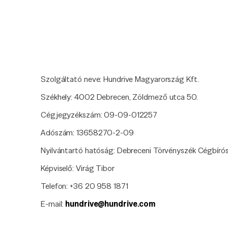
Szolgáltató neve: Hundrive Magyarország Kft.
Székhely: 4002 Debrecen, Zöldmező utca 50.
,
ő
Cégjegyzékszám: 09-09-012257
Adószám: 13658270-2-09
Nyilvántartó hatóság: Debreceni Törvényszék Cégbíró
Képviselő: Virág Tibor
Telefon: +36 20 958 1871
E-mail:
hundrive@hundrive.com