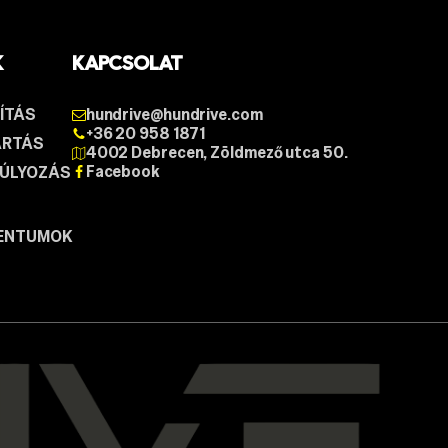
K
KAPCSOLAT
ÍTÁS
hundrive@hundrive.com
+36 20 958 1871
ÁRTÁS
4002 Debrecen, Zöldmező utca 50.
Facebook
SÚLYOZÁS
ENTUMOK